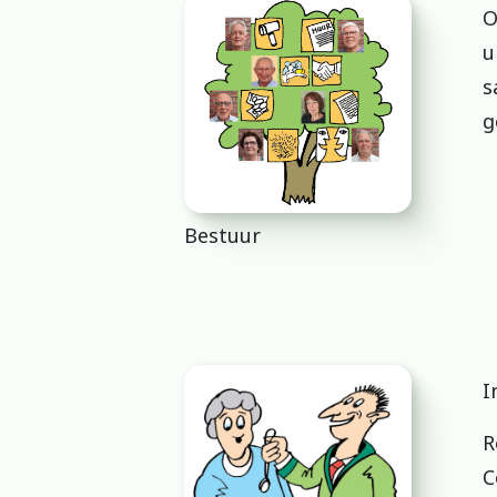
O
u
s
g
Bestuur
I
R
C