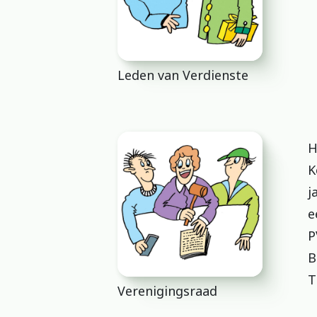
Leden van Verdienste
H
K
j
e
P
B
T
Verenigingsraad