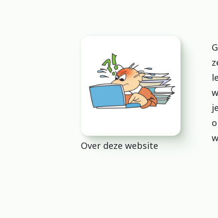
G
z
l
w
j
o
w
Over deze website