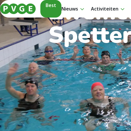
Zwemcl
Best
Nieuws
Activiteiten
Spette