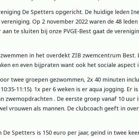
eniging De Spetters opgericht. De huidige leden In
 vereniging. Op 2 november 2022 waren de 48 leden 
r aan te sluiten bij onze PVGE-Best gaat de verenig
 zwemmen in het overdekt ZIB zwemcentrum Best. Le
nken en even bijpraten want ook het sociale aspect 
or twee groepen gezwommen, 2x 40 minuten inclusi
10:35-11:15). 1x per 6 weken is er aqua jogging. Er is
van zwemopdrachten . De eerste groep vanaf 10 uur 
owel vrouwen als mannen. De clubcoach geeft in over
De Spetters is 150 euro per jaar, geïnd in twee kee