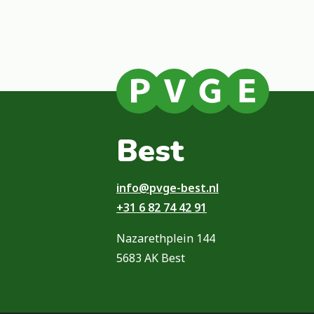
Best
info@pvge-best.nl
+31 6 82 74 42 91
Nazarethplein 144
5683 AK Best