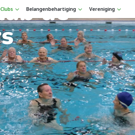
ub de
Clubs
Belangenbehartiging
Vereniging
rs