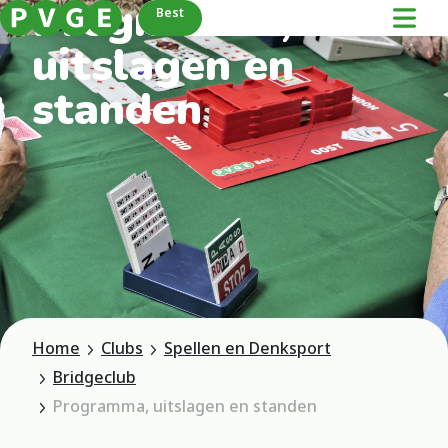
Programma,
Best
uitslagen en
standen
Home
Clubs
Spellen en Denksport
Bridgeclub
Programma, uitslagen en standen