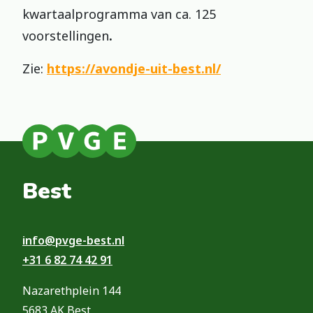
kwartaalprogramma van ca. 125
voorstellingen
.
Zie:
https://avondje-uit-best.nl/
Best
info@pvge-best.nl
+31 6 82 74 42 91
Nazarethplein 144
5683 AK Best