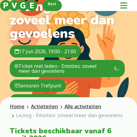
Lezing - Emoties:
Best
zoveel meer dan
gevoelens
17 jun 2026, 19:00 - 21:00
Ticket niet leden - Emoties: zoveel
5,-
meer dan gevoelens
Senioren Trefpunt
Evenementencommissie
Home
Activiteiten
Alle activiteiten
Lezing - Emoties: zoveel meer dan gevoelens
Tickets beschikbaar vanaf 6