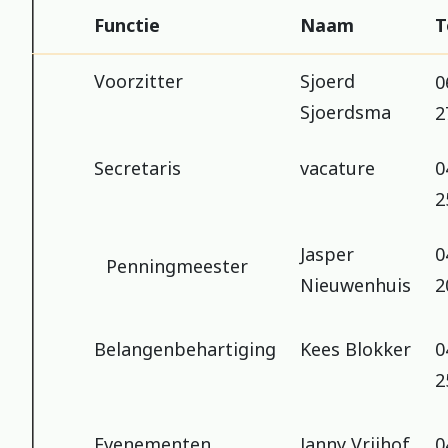
Functie
Naam
T
Voorzitter
Sjoerd
0
Sjoerdsma
2
Secretaris
vacature
0
2
Jasper
0
Penningmeester
Nieuwenhuis
2
Belangenbehartiging
Kees Blokker
0
2
Evenementen
Janny Vrijhof
0