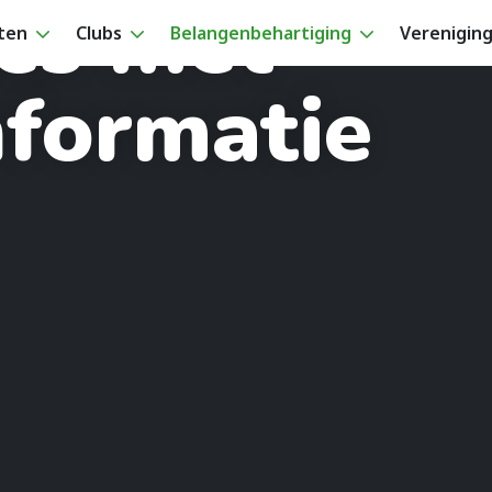
es met
iten
Clubs
Belangenbehartiging
Verenigin
nformatie