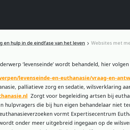
g en hulp in de eindfase van het leven
Websites met me
nderwerp ‘levenseinde’ wordt behandeld, hier volgen 
werpen/levenseinde-en-euthanasie/vraag-en-ant
sie, palliatieve zorg en sedatie, wilsverklaring aa
hanasie.nl
Zorgt voor begeleiding artsen bij eutha
an hulpvragers die bij hun eigen behandelaar niet 
euthanasieverzoeken vormt Expertisecentrum Eutha
wordt onder meer uitgebreid ingegaan op de wilsver