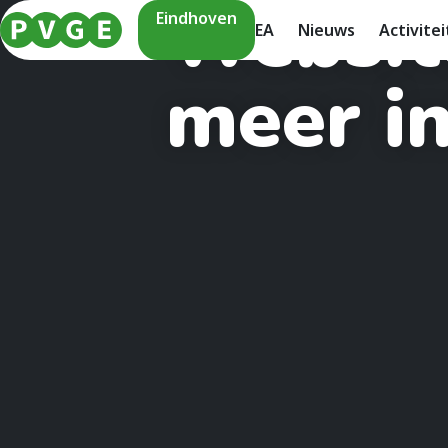
Websit
Eindhoven
EA
Nieuws
Activite
meer i