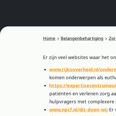
Home
Belangenbehartiging
Zor
Er zijn veel websites waar het o
www.rijksoverheid.nl/onder
komen onderwerpen als euthana
https://expertisecentrumeut
patiënten en verlenen zorg a
hulpvragers met complexere 
www.npcf.nl/dit-doen-wij
Er 