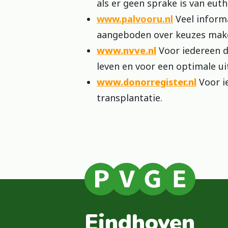
als er geen sprake is van euth
www.palvooru.nl
Veel informa
aangeboden over keuzes maken i
www.nvve.nl
Voor iedereen di
leven en voor een optimale u
www.donorregister.nl
Voor ie
transplantatie.
Eindhoven