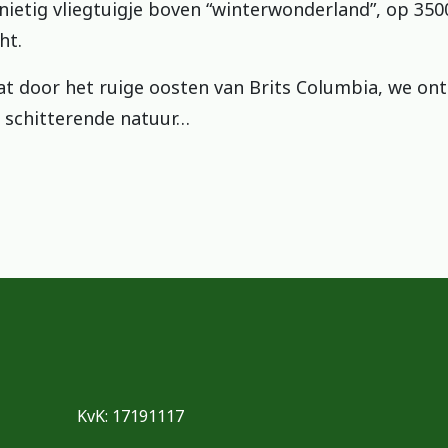
 nietig vliegtuigje boven “winterwonderland”, op 35
ht.
at door het ruige oosten van Brits Columbia, we o
n schitterende natuur…
KvK: 17191117