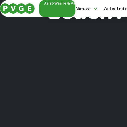
Ledenv
Aalst-Waalre & Valkenswaard
Nieuws
Activiteit