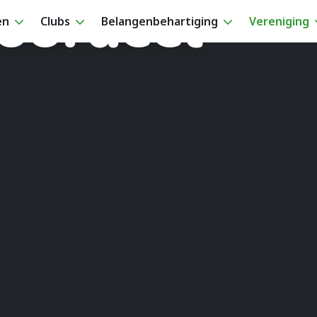
oordeel
en
Clubs
Belangenbehartiging
Vereniging