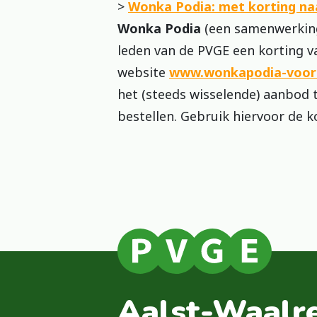
>
Wonka Podia: met korting na
Wonka Podia
(een samenwerking
leden van de PVGE een korting v
website
www.wonkapodia-voor-b
het (steeds wisselende) aanbod 
bestellen. Gebruik hiervoor de k
Aalst-Waalr