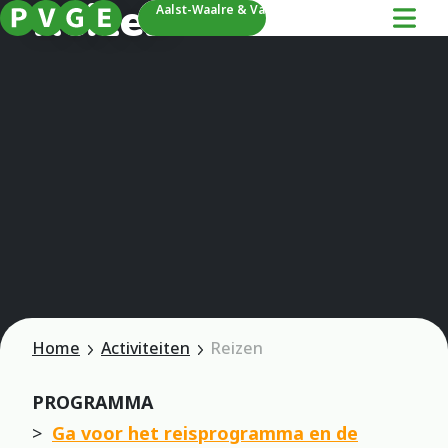
Reizen
Aalst-Waalre & Valkenswaard
Home
Activiteiten
Reizen
PROGRAMMA
>
Ga voor het reisprogramma en de