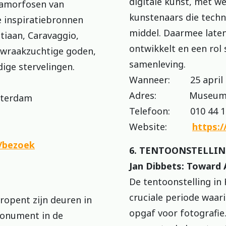
digitale kunst, met we
tamorfosen van
kunstenaars die techno
e inspiratiebronnen
middel. Daarmee laten 
tiaan, Caravaggio,
ontwikkelt en een rol
 wraakzuchtige goden,
samenleving.
ige stervelingen.
Wanneer: 25 april t
Adres: Museumpar
terdam
Telefoon: 010 44 1
Website:
https:/
l/bezoek
6. TENTOONSTELLI
Jan Dibbets: Toward
De tentoonstelling in
cruciale periode waar
opent zijn deuren in
opgaf voor fotografie
monument in de