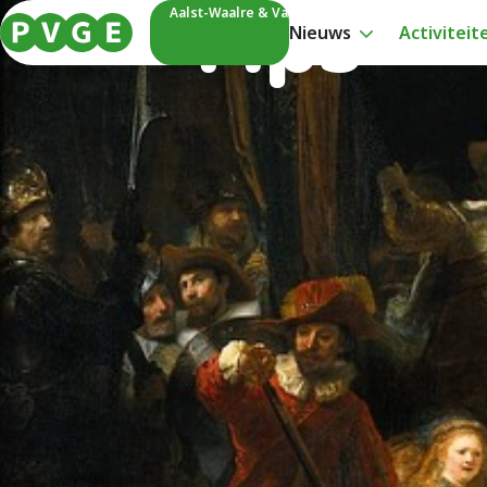
Tips
Aalst-Waalre & Valkenswaard
Nieuws
Activiteit