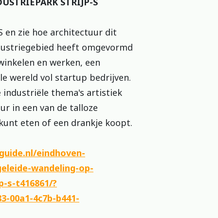
USTRIEPARK STRIJP-S
S en zie hoe architectuur dit
ndustriegebied heeft omgevormd
winkelen en werken, een
le wereld vol startup bedrijven.
industriële thema's artistiek
ur in een van de talloze
 kunt eten of een drankje koopt.
guide.nl/eindhoven-
eleide-wandeling-op-
jp-s-t416861/?
3-00a1-4c7b-b441-