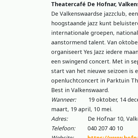
Theatercafé De Hofnar, Valke
De Valkenswaardse jazzclub, een
hoogstaande jazz kunt beluister
internationale groepen, nationa
aanstormend talent. Van oktobe
organiseert Yes Jazz iedere ma
een swingend concert. Met in s
start van het nieuwe seizoen is 
openluchtconcert in Parktuin T
Best in Valkenswaard.
Wanneer:
19 oktober, 14 decem
maart, 19 april, 10 mei.
Adres:
De Hofnar 10, Valke
Telefoon:
040 207 40 10
Website:
https://www.hofna