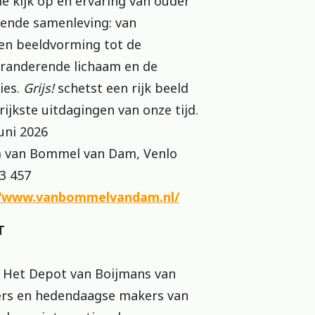
e kijk op en ervaring van ouder
zende samenleving: van
e en beeldvorming tot de
eranderende lichaam en de
ies.
Grijs!
schetst een rijk beeld
ijkste uitdagingen van onze tijd.
ni 2026
n Bommel van Dam, Venlo
3 457
//www.vanbommelvandam.nl/
T
n Het Depot van Boijmans van
ers en hedendaagse makers van