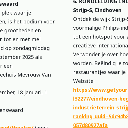
6. RONDLEIDING IND
nswaard
Strijp-S, Eindhoven
 plek waar je
Ontdek de wijk Strijp-
en, is het podium voor
voormalige Philips-i
le grootheden en
tot een hotspot voor 
r tot en met mei
creatieve internationa
and op zondagmiddag
Verwonder je over hoe 
eptember 2025 als
worden. Beëindig je to
er een
restaurantjes waar je
heehuis Mevrouw Van
Website:
https://www.getyour
ber, 18 januari, 1
l32277/eindhoven-beg
industrieterrein-stri
nswaard
ranking_uuid=5dc94b8
057d80927afa
r.nl/theater/
(zoek