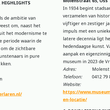
Molenstraat 65, Oss
R HIGHLIGHTS
In 1934 begint stadsa
verzamelen van histori
ds de ambitie van
vijftiger en zestiger ja
weest om, naast het
impuls met een unieke
uit het modernisme te
latere decennia ligt 
e periode waarin de
hedendaagse kunst. 
s om de zichtbare
aanpak en eigenzinni
kunstenaars in pure
museum in 2023 de Vr
ukken.
Adres:
Molenstraa
Telefoon:
0412 79 8
n
Website:
https://www.museumj
rlaren.nl/
en-locatie/