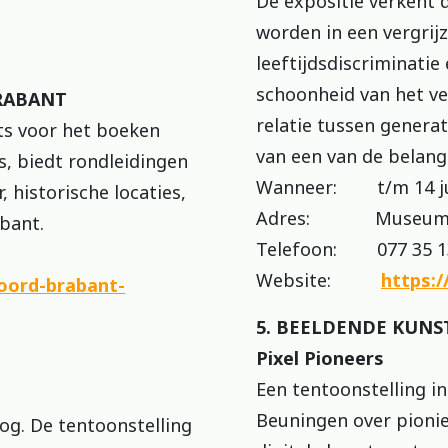
De expositie verkent d
worden in een vergrij
leeftijdsdiscriminati
schoonheid van het v
RABANT
relatie tussen generat
ts voor het boeken
van een van de belangr
s, biedt rondleidingen
Wanneer: t/m 14 ju
, historische locaties,
Adres: Museum va
bant.
Telefoon: 077 35 1
Website:
https:
oord-brabant-
5. BEELDENDE KUNS
Pixel Pioneers
Een tentoonstelling i
Beuningen over pioni
drog. De tentoonstelling