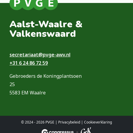
Aalst-Waalre &
Valkenswaard
secretariaat@pvge-awv.nl
+31 6 24 86 72 59
Gebroeders de Koningplantsoen
25
5583 EM Waalre
© 2024 - 2026 PVGE |
Privacybeleid
|
Cookieverklaring