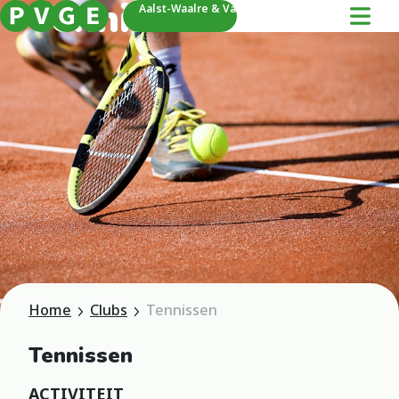
Tennissen
Aalst-Waalre & Valkenswaard
Home
Clubs
Tennissen
Tennissen
ACTIVITEIT