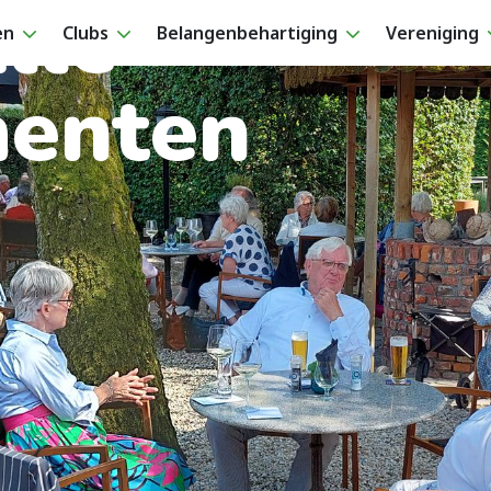
lle
en
Clubs
Belangenbehartiging
Vereniging
enten