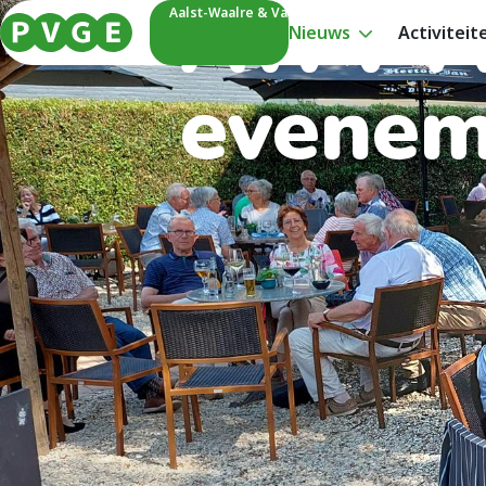
AWV A
Aalst-Waalre & Valkenswaard
Nieuws
Activiteit
evenem