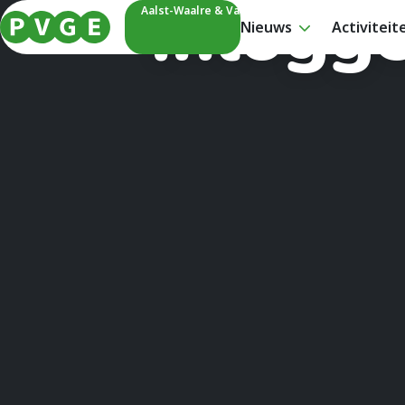
Inlogg
Aalst-Waalre & Valkenswaard
Nieuws
Activiteit