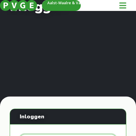
Inloggen
Aalst-Waalre & Valkenswaard
Inloggen