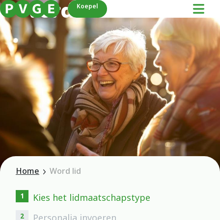
Word lid
Koepel
Home
Word lid
1
Kies het lidmaatschapstype
2
Personalia invoeren