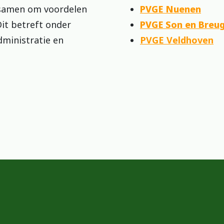
 samen om voordelen
PVGE Nuenen
Dit betreft onder
PVGE Son en Breug
ministratie en
PVGE Veldhoven