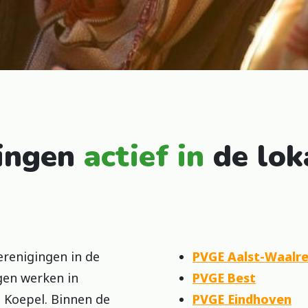
gingen
actief in
de lok
erenigingen in de
PVGE Aalst-Waalr
gen werken in
PVGE Best
 Koepel. Binnen de
PVGE Eindhoven