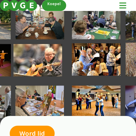
Clubs
Koepel
Word lid