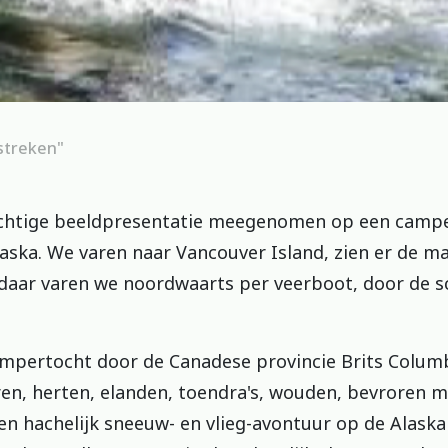
 streken"
chtige beeldpresentatie meegenomen op een camper
aska. We varen naar Vancouver Island, zien er de ma
daar varen we noordwaarts per veerboot, door de sc
mpertocht door de Canadese provincie Brits Columbi
eren, herten, elanden, toendra's, wouden, bevroren 
en hachelijk sneeuw- en vlieg-avontuur op de Alask