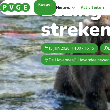
Lezing
Koepel
Nieuws
Activiteiten
streke
15 jun 2026, 14:00 - 16:15
L
'De Lievendaal’, Lievendaalseweg