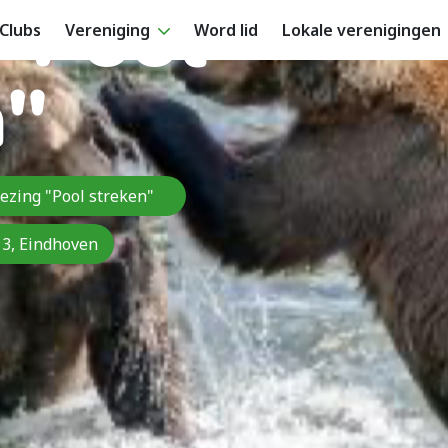
 "Pool
Clubs
Vereniging
Word lid
Lokale verenigingen
n"
ezing "Pool streken"
 3, Eindhoven