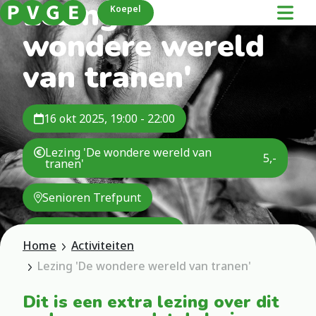
Lezing 'De
Koepel
wondere wereld
van tranen'
16 okt 2025, 19:00 - 22:00
Lezing 'De wondere wereld van
5,-
tranen'
Senioren Trefpunt
Evenementencommissie
Home
Activiteiten
Lezing 'De wondere wereld van tranen'
Dit is een extra lezing over dit