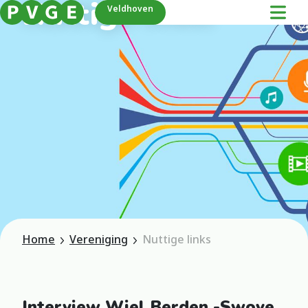
Nuttige links
Veldhoven
Home
Vereniging
Nuttige links
Interview Wiel Berden -Swove