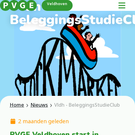
Vldh -
Veldhoven
BeleggingsStudieC
Home
Nieuws
Vldh - BeleggingsStudieClub
2 maanden geleden
PVGE Veldhoven start in