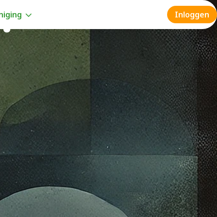
n
niging
Inloggen