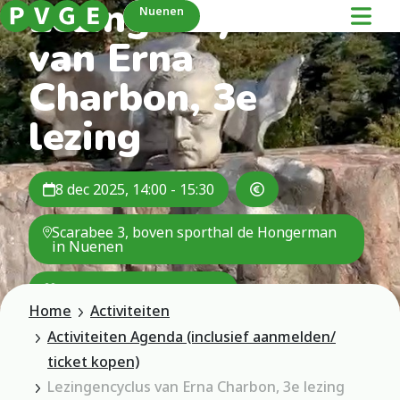
Lezingencyclus
Nuenen
van Erna
Charbon, 3e
lezing
8 dec 2025, 14:00 - 15:30
Scarabee 3, boven sporthal de Hongerman
in Nuenen
Evenementen commissie
Home
Activiteiten
Activiteiten Agenda (inclusief aanmelden/
ticket kopen)
Lezingencyclus van Erna Charbon, 3e lezing