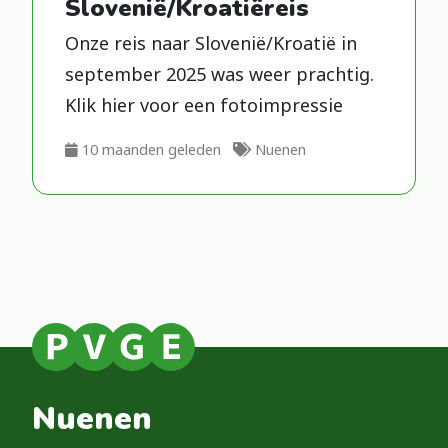
Slovenië/Kroatiëreis
Onze reis naar Slovenië/Kroatië in
september 2025 was weer prachtig.
Klik hier voor een fotoimpressie
l
10 maanden geleden
Nuenen
e
e
s
m
e
e
r
Nuenen